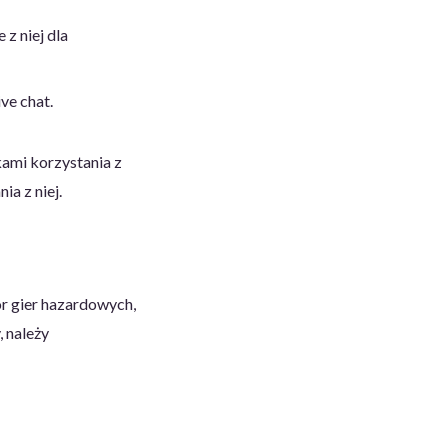
z niej dla
ve chat.
ami korzystania z
ia z niej.
ór gier hazardowych,
, należy