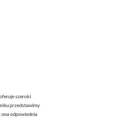
oferuje szeroki
dniku przedstawimy
t ona odpowiednia