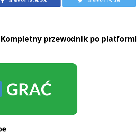
Share on Facebook
Share on Twitter
 Kompletny przewodnik po platform
GRAĆ
ое