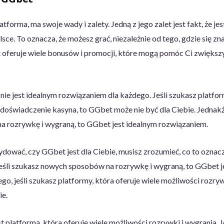
tforma, ma swoje wady i zalety. Jedną z jego zalet jest fakt, że je
sce. To oznacza, że możesz grać, niezależnie od tego, gdzie się zna
feruje wiele bonusów i promocji, które mogą pomóc Ci zwiększy
ie jest idealnym rozwiązaniem dla każdego. Jeśli szukasz platfor
 doświadczenie kasyna, to GGbet może nie być dla Ciebie. Jednakże
 rozrywkę i wygraną, to GGbet jest idealnym rozwiązaniem.
dować, czy GGbet jest dla Ciebie, musisz zrozumieć, co to oznac
. Jeśli szukasz nowych sposobów na rozrywkę i wygraną, to GGbet j
go, jeśli szukasz platformy, która oferuje wiele możliwości rozryw
ie.
 platformą, która oferuje wiele możliwości rozrywki i wygrania. 