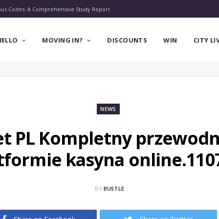
us Codes: A Comprehensive Study Report
HELLO
MOVING IN?
DISCOUNTS
WIN
CITY LI
NEWS
t PL Kompletny przewodn
tformie kasyna online.1107
BY
BUSTLE