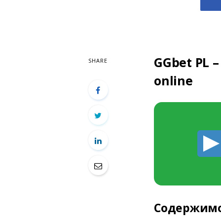
GGbet PL –
SHARE
online
Содержим