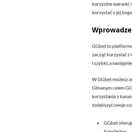
korzystne warunki, 
korzystać z jej bog
Wprowadzen
GGbet to platforma 
zacząć korzystać z G
i szybki, a następn
W GGbet możesz znal
Głównym celem GGb
korzystania z kasyn
zwiększyć swoje sz
GGbet oferuje
transferów.