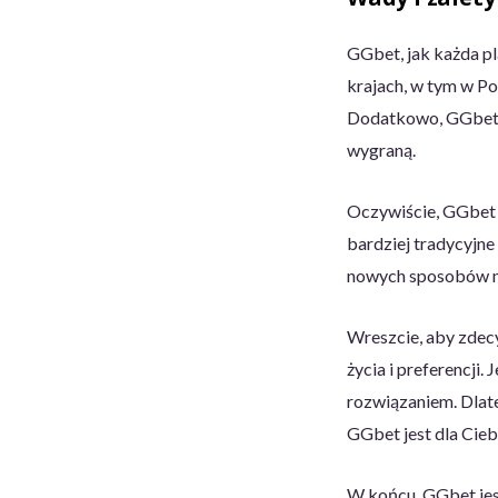
GGbet, jak każda pla
krajach, w tym w Pol
Dodatkowo, GGbet o
wygraną.
Oczywiście, GGbet n
bardziej tradycyjne
nowych sposobów na
Wreszcie, aby zdecy
życia i preferencji
rozwiązaniem. Dlate
GGbet jest dla Cieb
W końcu, GGbet jest