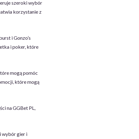
feruje szeroki wybór
łatwia korzystanie z
burst i Gonzo’s
etka i poker, które
 które mogą pomóc
omocji, które mogą
ści na GGBet PL,
 wybór gier i