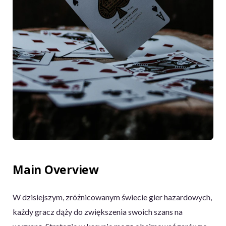
Main Overview
W dzisiejszym, zróżnicowanym świecie gier hazardowych,
każdy gracz dąży do zwiększenia swoich szans na