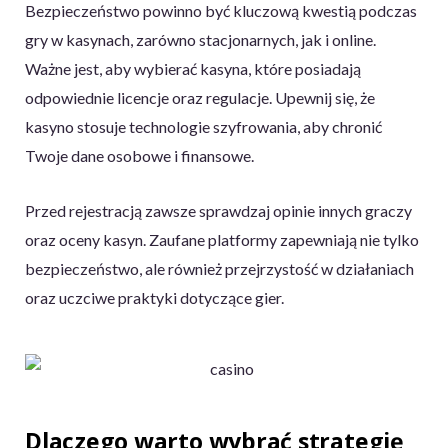
Bezpieczeństwo powinno być kluczową kwestią podczas
gry w kasynach, zarówno stacjonarnych, jak i online.
Ważne jest, aby wybierać kasyna, które posiadają
odpowiednie licencje oraz regulacje. Upewnij się, że
kasyno stosuje technologie szyfrowania, aby chronić
Twoje dane osobowe i finansowe.
Przed rejestracją zawsze sprawdzaj opinie innych graczy
oraz oceny kasyn. Zaufane platformy zapewniają nie tylko
bezpieczeństwo, ale również przejrzystość w działaniach
oraz uczciwe praktyki dotyczące gier.
Dlaczego warto wybrać strategię