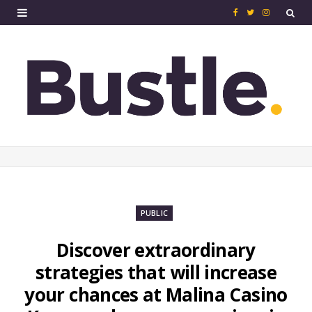
F
T
I
a
w
n
c
i
s
e
t
t
b
t
a
o
e
g
o
r
r
k
a
PUBLIC
m
Discover extraordinary
strategies that will increase
your chances at Malina Casino