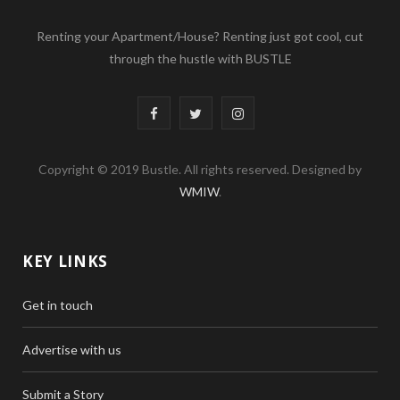
Renting your Apartment/House? Renting just got cool, cut
through the hustle with BUSTLE
F
T
I
a
w
n
Copyright © 2019 Bustle. All rights reserved. Designed by
c
i
s
WMIW
.
e
t
t
b
t
a
KEY LINKS
o
e
g
Get in touch
o
r
r
k
a
Advertise with us
m
Submit a Story