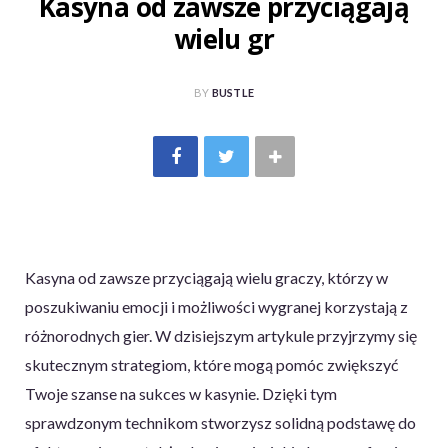
Kasyna od zawsze przyciągają
wielu gr
BY
BUSTLE
Kasyna od zawsze przyciągają wielu graczy, którzy w
poszukiwaniu emocji i możliwości wygranej korzystają z
różnorodnych gier. W dzisiejszym artykule przyjrzymy się
skutecznym strategiom, które mogą pomóc zwiększyć
Twoje szanse na sukces w kasynie. Dzięki tym
sprawdzonym technikom stworzysz solidną podstawę do