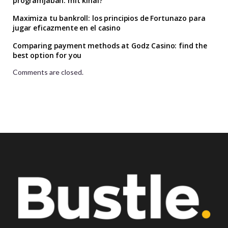
programjában: mit kínál?
Maximiza tu bankroll: los principios de Fortunazo para
jugar eficazmente en el casino
Comparing payment methods at Godz Casino: find the
best option for you
Comments are closed.