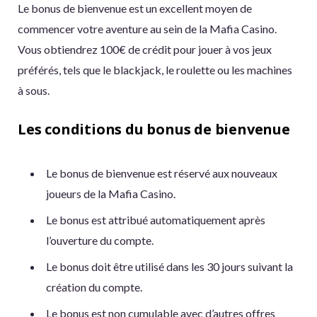
Le bonus de bienvenue est un excellent moyen de
commencer votre aventure au sein de la Mafia Casino.
Vous obtiendrez 100€ de crédit pour jouer à vos jeux
préférés, tels que le blackjack, le roulette ou les machines
à sous.
Les conditions du bonus de bienvenue
Le bonus de bienvenue est réservé aux nouveaux
joueurs de la Mafia Casino.
Le bonus est attribué automatiquement après
l’ouverture du compte.
Le bonus doit être utilisé dans les 30 jours suivant la
création du compte.
Le bonus est non cumulable avec d’autres offres