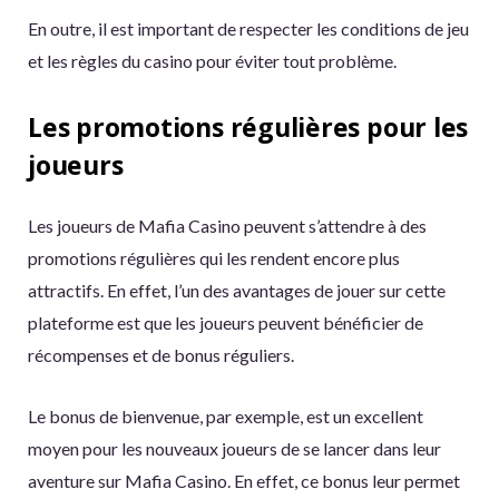
En outre, il est important de respecter les conditions de jeu
et les règles du casino pour éviter tout problème.
Les promotions régulières pour les
joueurs
Les joueurs de Mafia Casino peuvent s’attendre à des
promotions régulières qui les rendent encore plus
attractifs. En effet, l’un des avantages de jouer sur cette
plateforme est que les joueurs peuvent bénéficier de
récompenses et de bonus réguliers.
Le bonus de bienvenue, par exemple, est un excellent
moyen pour les nouveaux joueurs de se lancer dans leur
aventure sur Mafia Casino. En effet, ce bonus leur permet