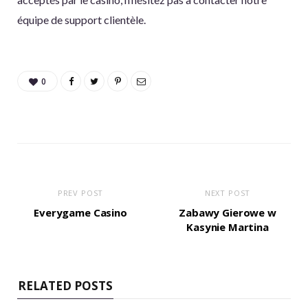
équipe de support clientèle.
0
PREV POST
NEXT POST
Everygame Casino
Zabawy Gierowe w
Kasynie Martina
RELATED POSTS