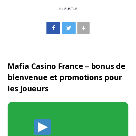
BY
BUSTLE
Mafia Casino France – bonus de
bienvenue et promotions pour
les joueurs