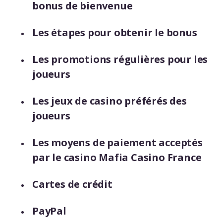
bonus de bienvenue
Les étapes pour obtenir le bonus
Les promotions régulières pour les
joueurs
Les jeux de casino préférés des
joueurs
Les moyens de paiement acceptés
par le casino Mafia Casino France
Cartes de crédit
PayPal