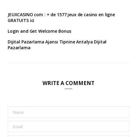
JEUXCASINO com : + de 1577 jeux de casino en ligne
GRATUITS ici
Login and Get Welcome Bonus
Dijital Pazarlama Ajansı Tipnine Antalya Dijital
Pazarlama
WRITE A COMMENT