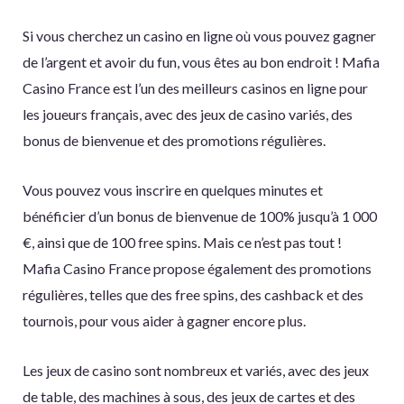
Si vous cherchez un casino en ligne où vous pouvez gagner
de l’argent et avoir du fun, vous êtes au bon endroit ! Mafia
Casino France est l’un des meilleurs casinos en ligne pour
les joueurs français, avec des jeux de casino variés, des
bonus de bienvenue et des promotions régulières.
Vous pouvez vous inscrire en quelques minutes et
bénéficier d’un bonus de bienvenue de 100% jusqu’à 1 000
€, ainsi que de 100 free spins. Mais ce n’est pas tout !
Mafia Casino France propose également des promotions
régulières, telles que des free spins, des cashback et des
tournois, pour vous aider à gagner encore plus.
Les jeux de casino sont nombreux et variés, avec des jeux
de table, des machines à sous, des jeux de cartes et des