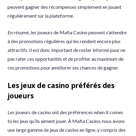
peuvent gagner des récompenses simplement en jouant
régulièrement sur la plateforme.
En résumé, les joueurs de Mafia Casino peuvent s’attendre
à des promotions régulières qui les rendent encore plus
attractifs. Il est donc important de rester informé pour ne
pas rater ces opportunités et de profiter au maximum de
ces promotions pour améliorer ses chances de gagner.
Les jeux de casino préférés des
joueurs
Les joueurs de casino ont des préférences when it comes
to les jeux qu’ils aiment jouer. À Mafia Casino, nous avons
une large gamme de jeux de casino en ligne, y compris des