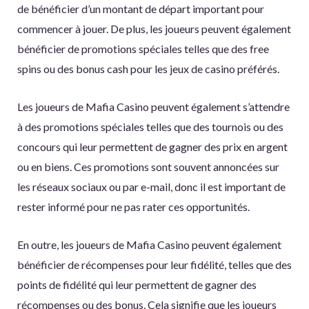
de bénéficier d’un montant de départ important pour
commencer à jouer. De plus, les joueurs peuvent également
bénéficier de promotions spéciales telles que des free
spins ou des bonus cash pour les jeux de casino préférés.
Les joueurs de Mafia Casino peuvent également s’attendre
à des promotions spéciales telles que des tournois ou des
concours qui leur permettent de gagner des prix en argent
ou en biens. Ces promotions sont souvent annoncées sur
les réseaux sociaux ou par e-mail, donc il est important de
rester informé pour ne pas rater ces opportunités.
En outre, les joueurs de Mafia Casino peuvent également
bénéficier de récompenses pour leur fidélité, telles que des
points de fidélité qui leur permettent de gagner des
récompenses ou des bonus. Cela signifie que les joueurs