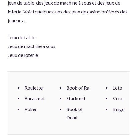
jeux de table, des jeux de machine à sous et des jeux de
loterie. Voici quelques-uns des jeux de casino préférés des
joueurs :
Jeux de table
Jeux de machine à sous
Jeux de loterie
Roulette
Book of Ra
Loto
Bacararat
Starburst
Keno
Poker
Book of
Bingo
Dead