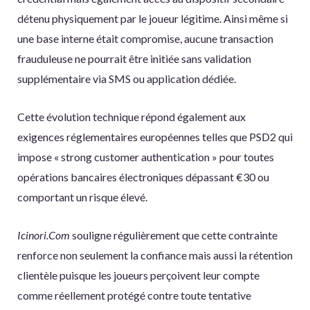
détenu physiquement par le joueur légitime. Ainsi même si
une base interne était compromise, aucune transaction
frauduleuse ne pourrait être initiée sans validation
supplémentaire via SMS ou application dédiée.
Cette évolution technique répond également aux
exigences réglementaires européennes telles que PSD2 qui
impose « strong customer authentication » pour toutes
opérations bancaires électroniques dépassant €30 ou
comportant un risque élevé.
Icinori.Com
souligne régulièrement que cette contrainte
renforce non seulement la confiance mais aussi la rétention
clientèle puisque les joueurs perçoivent leur compte
comme réellement protégé contre toute tentative