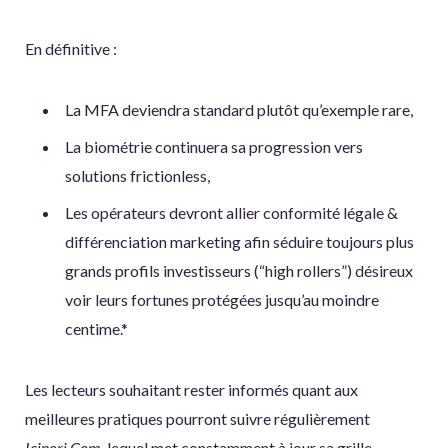
En définitive :
La MFA deviendra standard plutôt qu’exemple rare,
La biométrie continuera sa progression vers
solutions frictionless,
Les opérateurs devront allier conformité légale &
différenciation marketing afin séduire toujours plus
grands profils investisseurs (“high rollers”) désireux
voir leurs fortunes protégées jusqu’au moindre
centime.*
Les lecteurs souhaitant rester informés quant aux
meilleures pratiques pourront suivre régulièrement
Icinori.Com
, lequel met constamment à jour sa grille