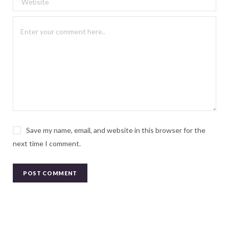
Save my name, email, and website in this browser for the
next time I comment.