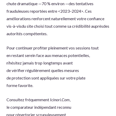
chute dramatique —70 % environ —des tentatives
frauduleuses reportées entre <2023–2024>. Ces
améliorations renforcent naturellement votre confiance
vis-à-visdu site choisi tout comme sa crédibilité auprèsdes
autorités compétentes.
Pour continuer profiter pleinement vos sessions tout
en restant serein face aux menaces potentielles,
n’hésitez jamais trop longtemps avant
de vérifier régulièrement quelles mesures
de protection sont appliquées sur votre plate­
forme favorite.
Consultez fréquemment
Icinori.Com
,
le comparateur indépendant reconnu
pour répertorier scrupuleusement