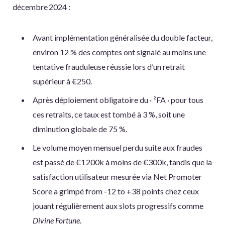
décembre 2024 :
Avant implémentation généralisée du double facteur,
environ 12 % des comptes ont signalé au moins une
tentative frauduleuse réussie lors d’un retrait
supérieur à €250.
Après déploiement obligatoire du · ²FA · pour tous
ces retraits, ce taux est tombé à 3 %, soit une
diminution globale de 75 %.
Le volume moyen mensuel perdu suite aux fraudes
est passé de €1 200k à moins de €300k, tandis que la
satisfaction utilisateur mesurée via Net Promoter
Score a grimpé from -12 to +38 points chez ceux
jouant régulièrement aux slots progressifs comme
Divine Fortune
.