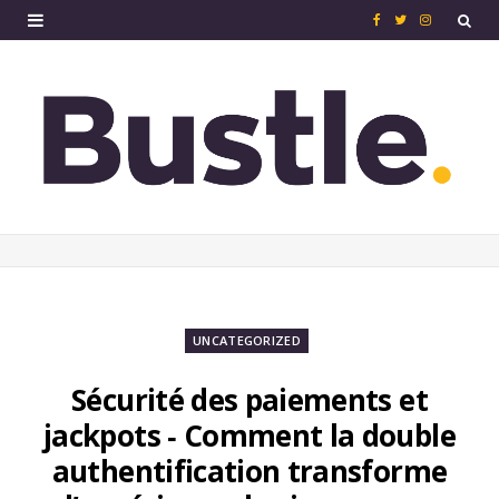
F
T
I
a
w
n
c
i
s
e
t
t
b
t
a
o
e
g
o
r
r
k
a
UNCATEGORIZED
m
Sécurité des paiements et
jackpots ‑ Comment la double
authentification transforme