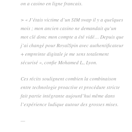
on a
casino en ligne francais
.
> « J’étais victime d’un SIM swap il y a quelques
mois ; mon ancien casino ne demandait qu’un
mot clé donc mon compte a été vidé… Depuis que
j’ai changé pour RoyalSpin avec authentificateur
+ empreinte digitale je me sens totalement
sécurisé », confie Mohamed L., Lyon.
Ces récits soulignent combien la combinaison
entre technologie proactive et procédure stricte
fait partie intégrante aujourd’hui même dans
l’expérience ludique autour des grosses mises.
—