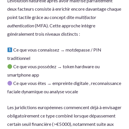
L’évolution naturelle après avoir maîtrisé parfaitement
deux facteurs consiste à enrichir encore davantage chaque
point tactile grâce au concept dite
multifactor
authentication
(MFA). Cette approche intègre
généralement trois niveaux distincts :
Ce que vous connaissez → mot­de­passe / PIN
traditionnel
Ce que vous possédez → token hardware ou
smartphone app
Ce que vous êtes → empreinte digitale , reconnaissance
faciale dynamique ou analyse vocale
Les juridictions européennes commencent déjà à envisager
obligatoirement ce type combiné lorsque dépassement
certain seuil financière (>€5 000), notamment suite aux