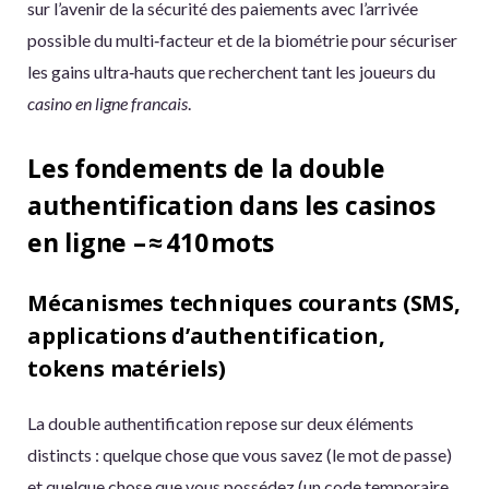
sur l’avenir de la sécurité des paiements avec l’arrivée
possible du multi‑facteur et de la biométrie pour sécuriser
les gains ultra‑hauts que recherchent tant les joueurs du
casino en ligne francais
.
Les fondements de la double
authentification dans les casinos
en ligne – ≈ 410 mots
Mécanismes techniques courants (SMS,
applications d’authentification,
tokens matériels)
La double authentification repose sur deux éléments
distincts : quelque chose que vous savez (le mot de passe)
et quelque chose que vous possédez (un code temporaire