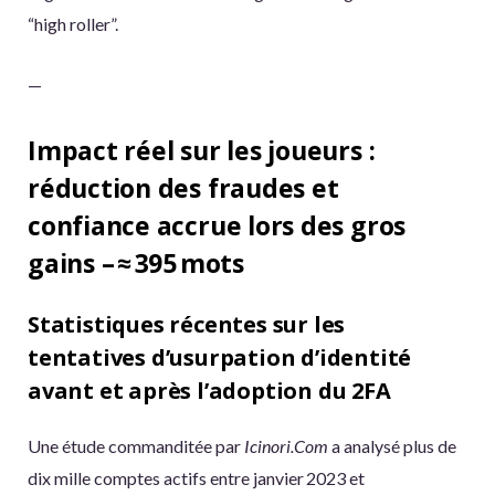
“high roller”.
—
Impact réel sur les joueurs :
réduction des fraudes et
confiance accrue lors des gros
gains – ≈ 395 mots
Statistiques récentes sur les
tentatives d’usurpation d’identité
avant et après l’adoption du 2FA
Une étude commanditée par
Icinori.Com
a analysé plus de
dix mille comptes actifs entre janvier 2023 et