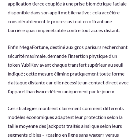
application tierce couplée à une prise biométrique faciale
disponible dans son appli mobile native ; cela accélère
considérablement le processus tout en offrant une
barrière quasi impénétrable contre tout accès distant.
Enfin MegaFortune, destiné aux gros parisurs recherchant
sécurité maximale, demande l’insertion physique d’un
token YubiKey avant chaque transfert supérieur au seuil
indiqué ; cette mesure élimine pratiquement toute forme
d’attaque distante car elle nécessite un contact direct avec
l’appareil hardware détenu uniquement par le joueur.
Ces stratégies montrent clairement comment différents
modèles économiques adaptent leur protection selon la
taille moyenne des jackpots traités ainsi que selon leurs
segments cibles – «​casino en ligne sans wager​» versus