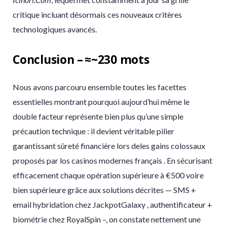
critique incluant désormais ces nouveaux critères
technologiques avancés.
Conclusion – ≈~230​ mots
Nous avons parcouru ensemble toutes les facettes
essentielles montrant pourquoi aujourd’hui même le
double facteur représente bien plus qu’une simple
précaution technique : il devient véritable pilier
garantissant sûreté financière lors deles gains colossaux
proposés par los casinos modernes français . En sécurisant
efficacement chaque opération supérieure à €500 voire
bien supérieure grâce aux solutions décrites — SMS +
email hybridation chez JackpotGalaxy , authentificateur +
biométrie chez RoyalSpin –, on constate nettement une