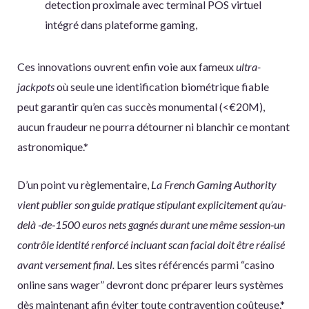
detection proximale avec terminal POS virtuel
intégré dans plateforme gaming,
Ces innovations ouvrent enfin voie aux fameux
ultra-
jackpots
où seule une identification biométrique fiable
peut garantir qu’en cas succès monumental (<€20M),
aucun fraudeur ne pourra détourner ni blanchir ce montant
astronomique.*
D’un point vu règlementaire,
La French Gaming Authority
vient publier son guide pratique stipulant explicitement qu’au-
delà ‑de‑1500 euros nets gagnés durant une même session‑un
contrôle identité renforcé incluant scan facial doit être réalisé
avant versement final.
Les sites référencés parmi “casino
online sans wager” devront donc préparer leurs systèmes
dès maintenant afin éviter toute contravention coûteuse.*