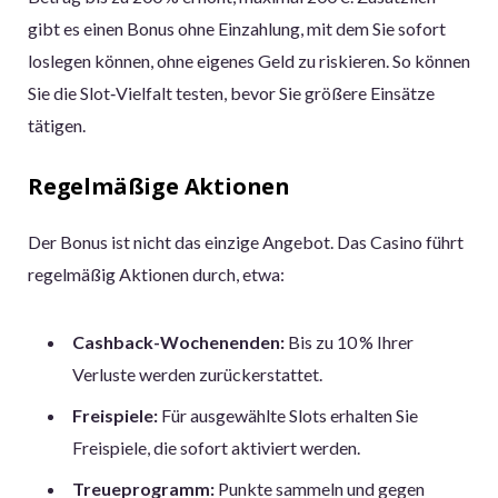
gibt es einen Bonus ohne Einzahlung, mit dem Sie sofort
loslegen können, ohne eigenes Geld zu riskieren. So können
Sie die Slot‑Vielfalt testen, bevor Sie größere Einsätze
tätigen.
Regelmäßige Aktionen
Der Bonus ist nicht das einzige Angebot. Das Casino führt
regelmäßig Aktionen durch, etwa:
Cashback-Wochenenden:
Bis zu 10 % Ihrer
Verluste werden zurückerstattet.
Freispiele:
Für ausgewählte Slots erhalten Sie
Freispiele, die sofort aktiviert werden.
Treueprogramm:
Punkte sammeln und gegen