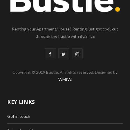
Renting your Apartment/House? Renting just got cool, cut
through the hustle with BUSTLE
F
T
I
a
w
n
Copyright © 2019 Bustle. All rights reserved. Designed by
c
i
s
WMIW
.
e
t
t
b
t
a
KEY LINKS
o
e
g
Get in touch
o
r
r
k
a