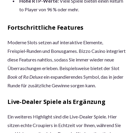
Hohe RTP-Werte:
Viele Spiele bieten einen Return
to Player von 96 % oder mehr.
Fortschrittliche Features
Moderne Slots setzen auf interaktive Elemente,
Freispiel‑Runden und Bonusgames. Bizzo Casino integriert
diese Features nahtlos, sodass Sie immer wieder neue
Überraschungen erleben. Beispielsweise bietet der Slot
Book of Ra Deluxe
ein expandierendes Symbol, das in jeder
Runde für zusätzliche Gewinne sorgen kann.
Live‑Dealer Spiele als Ergänzung
Ein weiteres Highlight sind die Live‑Dealer Spiele. Hier
sitzen echte Croupiers in Echtzeit vor Ihnen, während Sie