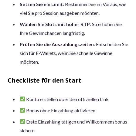
Setzen Sie ein Limit:
Bestimmen Sie im Voraus, wie
viel Sie pro Session ausgeben möchten.
Wählen Sie Slots mit hoher RTP:
So erhöhen Sie
Ihre Gewinnchancen langfristig.
Prüfen Sie die Auszahlungszeiten:
Entscheiden Sie
sich für E‑Wallets, wenn Sie schnelle Gewinne
möchten.
Checkliste für den Start
Konto erstellen über den offiziellen Link
Bonus ohne Einzahlung aktivieren
Erste Einzahlung tätigen und Willkommensbonus
sichern