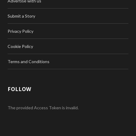
Advertise with us
m
Submit a Story
Privacy Policy
Cookie Policy
Terms and Conditions
FOLLOW
The provided Access Token is invalid.