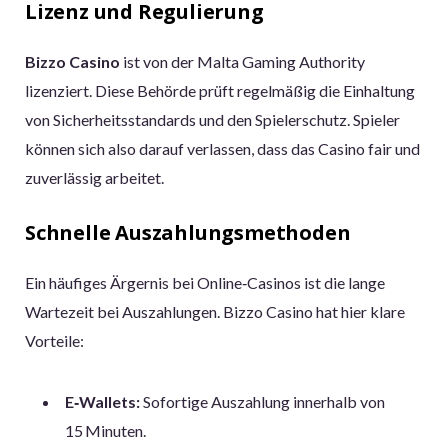
Lizenz und Regulierung
Bizzo Casino
ist von der Malta Gaming Authority
lizenziert. Diese Behörde prüft regelmäßig die Einhaltung
von Sicherheitsstandards und den Spielerschutz. Spieler
können sich also darauf verlassen, dass das Casino fair und
zuverlässig arbeitet.
Schnelle Auszahlungsmethoden
Ein häufiges Ärgernis bei Online‑Casinos ist die lange
Wartezeit bei Auszahlungen. Bizzo Casino hat hier klare
Vorteile:
E‑Wallets:
Sofortige Auszahlung innerhalb von
15 Minuten.