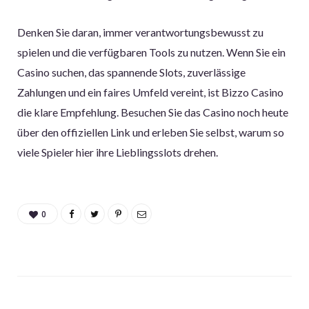
Denken Sie daran, immer verantwortungsbewusst zu
spielen und die verfügbaren Tools zu nutzen. Wenn Sie ein
Casino suchen, das spannende Slots, zuverlässige
Zahlungen und ein faires Umfeld vereint, ist Bizzo Casino
die klare Empfehlung. Besuchen Sie das Casino noch heute
über den offiziellen Link und erleben Sie selbst, warum so
viele Spieler hier ihre Lieblingsslots drehen.
0