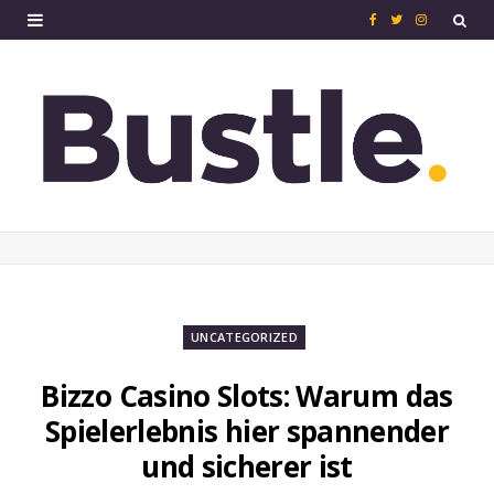
F
T
I
a
w
n
c
i
s
e
t
t
b
t
a
o
e
g
o
r
r
k
a
UNCATEGORIZED
m
Bizzo Casino Slots: Warum das
Spielerlebnis hier spannender
und sicherer ist