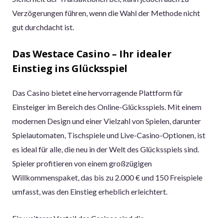
Verzögerungen führen, wenn die Wahl der Methode nicht
gut durchdacht ist.
Das Westace Casino – Ihr idealer
Einstieg ins Glücksspiel
Das Casino bietet eine hervorragende Plattform für
Einsteiger im Bereich des Online-Glücksspiels. Mit einem
modernen Design und einer Vielzahl von Spielen, darunter
Spielautomaten, Tischspiele und Live-Casino-Optionen, ist
es ideal für alle, die neu in der Welt des Glücksspiels sind.
Spieler profitieren von einem großzügigen
Willkommenspaket, das bis zu 2.000 € und 150 Freispiele
umfasst, was den Einstieg erheblich erleichtert.