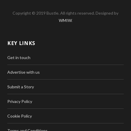
a
w
n
Copyright © 2019 Bustle. All rights reserved. Designed by
c
i
s
WMIW
.
e
t
t
b
t
a
KEY LINKS
o
e
g
Get in touch
o
r
r
k
a
Advertise with us
m
Submit a Story
Privacy Policy
Cookie Policy
Terms and Conditions