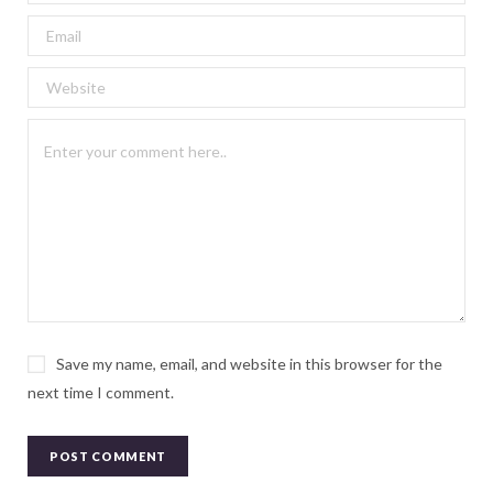
Save my name, email, and website in this browser for the
next time I comment.