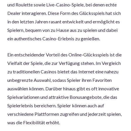
und Roulette sowie Live-Casino-Spiele, bei denen echte
Dealer interagieren. Diese Form des Glücksspiels hat sich
in den letzten Jahren rasant entwickelt und ermöglicht es
Spielern, bequem von zu Hause aus zu spielen und dabei
ein authentisches Casino-Erlebnis zu genießen.
Ein entscheidender Vorteil des Online-Glücksspiels ist die
Vielfalt der Spiele, die zur Verfügung stehen. Im Vergleich
zu traditionellen Casinos bietet das Internet eine nahezu
unbegrenzte Auswahl, sodass Spieler ihren Favoriten
auswählen können. Darüber hinaus gibt es oft innovative
Spielvariationen und attraktive Bonusangebote, die das
Spielerlebnis bereichern. Spieler können auch auf
verschiedene Plattformen zugreifen und jederzeit spielen,
was die Flexibilität erhöht.