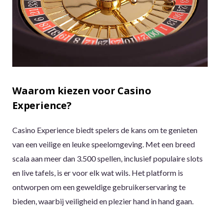
Waarom kiezen voor Casino
Experience?
Casino Experience biedt spelers de kans om te genieten
van een veilige en leuke speelomgeving. Met een breed
scala aan meer dan 3.500 spellen, inclusief populaire slots
en live tafels, is er voor elk wat wils. Het platform is
ontworpen om een geweldige gebruikerservaring te
bieden, waarbij veiligheid en plezier hand in hand gaan.