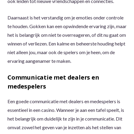
ook leiden tot nieuwe vriendschappen en connecties.
Daarnaast is het verstandig om je emoties onder controle
te houden. Gokken kan een opwindende ervaring zijn, maar
het is belangrijk om niet te overreageren, of dit nu gaat om
winnen of verliezen. Een kalme en beheerste houding helpt
niet alleen jou, maar ook de spelers om je heen, om de
ervaring aangenamer te maken.
Communicatie met dealers en
medespelers
Een goede communicatie met dealers en medespelers is
essentieel in een casino. Wanneer je aan een tafel speelt, is
het belangrijk om duidelijk te zijn in je communicatie. Dit
omvat zowel het geven van je inzetten als het stellen van