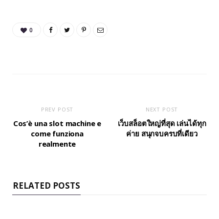
0
PREV POST
NEXT POST
Cos’è una slot machine e
เว็บสล็อตใหญ่ที่สุด เล่นได้ทุก
come funziona
ค่าย สนุกจบครบที่เดียว
realmente
RELATED POSTS