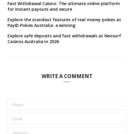
Fast Withdrawal Casino: The ultimate online platform
for instant payouts and secure
Explore the standout features of real money pokies at
PayID Pokies Australia: a winning
Explore safe deposits and fast withdrawals at Neosurf
Casinos Australia in 2026
WRITE A COMMENT