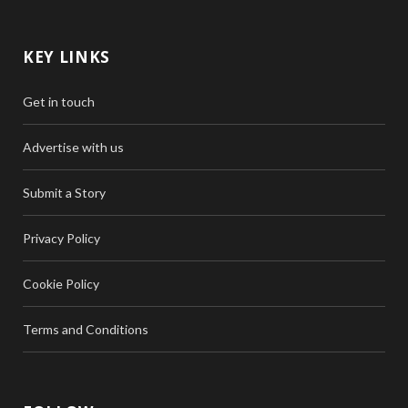
e
t
t
b
t
a
KEY LINKS
o
e
g
Get in touch
o
r
r
k
a
Advertise with us
m
Submit a Story
Privacy Policy
Cookie Policy
Terms and Conditions