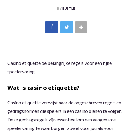
BY
BUSTLE
Casino etiquette de belangrijke regels voor een fijne
speelervaring
Wat is casino etiquette?
Casino etiquette verwijst naar de ongeschreven regels en
gedragsnormen die spelers in een casino dienen te volgen.
Deze gedragsregels zijn essentieel om een aangename
speelervaring te waarborgen, zowel voor jou als voor