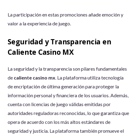
La participación en estas promociones añade emoción y
valor a la experiencia de juego.
Seguridad y Transparencia en
Caliente Casino MX
La seguridad y la transparencia son pilares fundamentales
de
caliente casino mx
. La plataforma utiliza tecnología
de encriptación de última generación para proteger la
información personal y financiera de los usuarios. Además,
cuenta con licencias de juego válidas emitidas por
autoridades reguladoras reconocidas, lo que garantiza que
opera de acuerdo con los más altos estándares de
seguridad y justicia. La plataforma también promueve el