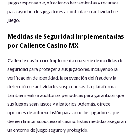
juego responsable, ofreciendo herramientas y recursos
para ayudar a los jugadores a controlar su actividad de
juego.
Medidas de Seguridad Implementadas
por Caliente Casino MX
Caliente casino mx
implementa una serie de medidas de
seguridad para proteger a sus jugadores, incluyendo la
verificación de identidad, la prevención del fraude y la
detección de actividades sospechosas. La plataforma
también realiza auditorías periódicas para garantizar que
sus juegos sean justos y aleatorios. Además, ofrece
opciones de autoexclusión para aquellos jugadores que
deseen limitar su acceso al casino. Estas medidas aseguran
un entorno de juego seguro y protegido.