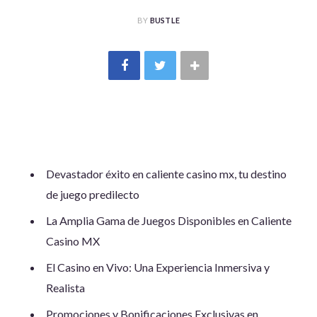
BY
BUSTLE
Devastador éxito en caliente casino mx, tu destino
de juego predilecto
La Amplia Gama de Juegos Disponibles en Caliente
Casino MX
El Casino en Vivo: Una Experiencia Inmersiva y
Realista
Promociones y Bonificaciones Exclusivas en