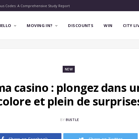
us Codes: A Comprehensive Study Report
HELLO
MOVING IN?
DISCOUNTS
WIN
CITY LI
NEW
a casino : plongez dans u
colore et plein de surprise
BY
BUSTLE