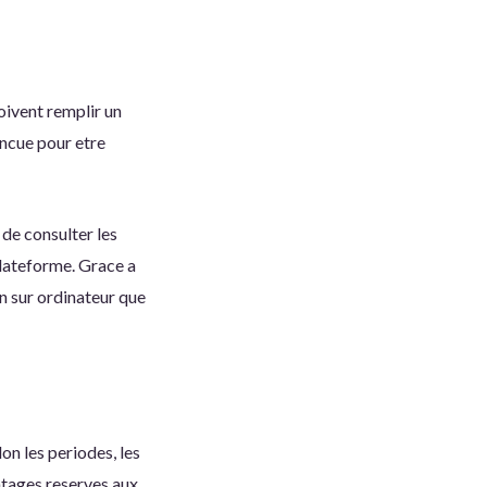
ivent remplir un
oncue pour etre
 de consulter les
plateforme. Grace a
n sur ordinateur que
n les periodes, les
ntages reserves aux