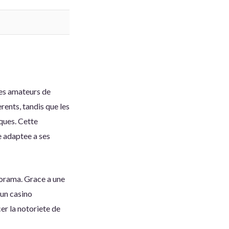
Les amateurs de
rents, tandis que les
ques. Cette
e adaptee a ses
torama. Grace a une
 un casino
er la notoriete de