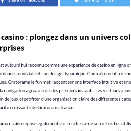
Share on Facebook
Share on Twitter
casino : plongez dans un univers col
rprises
t aujourd hui reconnu comme une experience de casino en ligne ori
mbiance conviviale et son design dynamique. Contrairement a de 
es, Gratorama le fun met l accent sur une interface intuitive et un
la navigation agreable des les premiers instants. Les visiteurs peu
n de jeux et profiter d une organisation claire des differentes cate
larite croissante de Gratorama france.
ma casino repose egalement sur la richesse de son offre. Les utili