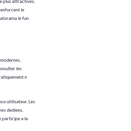
 plus attractives.
renforcent le
ratorama le fun
s modernes.
nsulter les
pratiquement n
e utilisateur. Les
nes dediees.
 participe a la