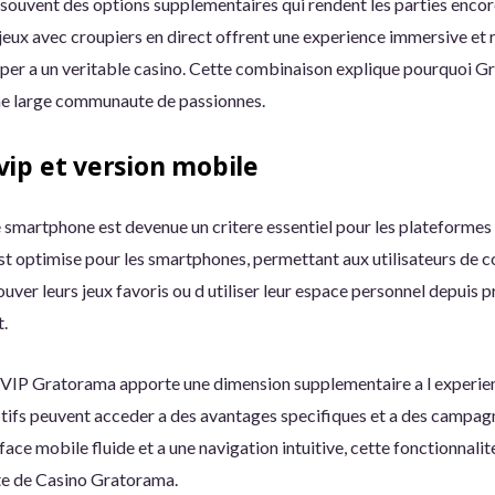
souvent des options supplementaires qui rendent les parties encore
jeux avec croupiers en direct offrent une experience immersive et 
iper a un veritable casino. Cette combinaison explique pourquoi G
une large communaute de passionnes.
ip et version mobile
smartphone est devenue un critere essentiel pour les plateforme
t optimise pour les smartphones, permettant aux utilisateurs de co
uver leurs jeux favoris ou d utiliser leur espace personnel depuis 
t.
IP Gratorama apporte une dimension supplementaire a l experienc
tifs peuvent acceder a des avantages specifiques et a des campag
ace mobile fluide et a une navigation intuitive, cette fonctionnalite
te de Casino Gratorama.