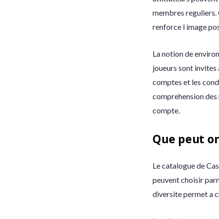
membres reguliers. 
renforce l image po
La notion de enviro
joueurs sont invites
comptes et les cond
comprehension des 
compte.
Que peut on
Le catalogue de Casi
peuvent choisir par
diversite permet a c