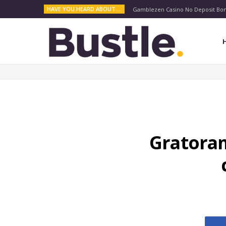
HAVE YOU HEARD ABOUT....
Gamblezen Casino No Deposit Bon
Gratoram