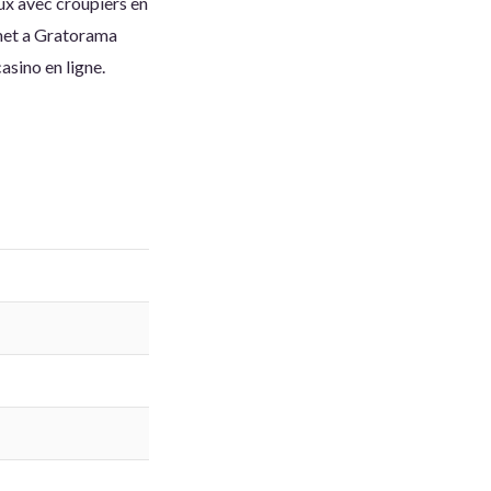
eux avec croupiers en
rmet a Gratorama
asino en ligne.