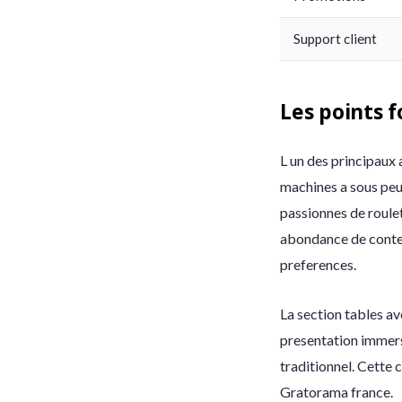
Support client
Les points 
L un des principaux
machines a sous peuv
passionnes de roulet
abondance de conten
preferences.
La section tables a
presentation immers
traditionnel. Cette 
Gratorama france.