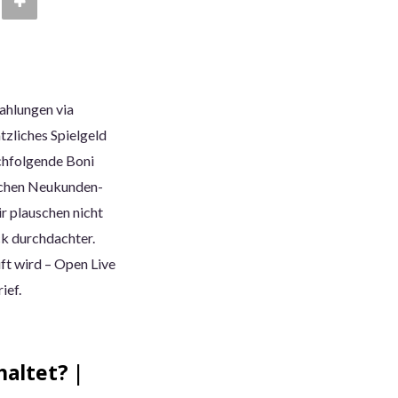
ahlungen via
tzliches Spielgeld
achfolgende Boni
lichen Neukunden-
r plauschen nicht
ck durchdachter.
ft wird – Open Live
ief.
altet? |