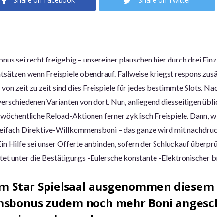
Share on Facebook
Share on Twitter
s sei recht freigebig – unsereiner plauschen hier durch drei Einz
tsätzen wenn Freispiele obendrauf. Fallweise kriegst respons zusä
von zeit zu zeit sind dies Freispiele für jedes bestimmte Slots. N
erschiedenen Varianten von dort. Nun, anliegend diesseitigen üb
r wöchentliche Reload-Aktionen ferner zyklisch Freispiele.
Dann, wi
weifach Direktive-Willkommensboni – das ganze wird mit nachdru
in Hilfe sei unser Offerte anbinden, sofern der Schluckauf überprü
tet unter die Bestätigungs -Eulersche konstante -Elektronischer br
um Star Spielsaal ausgenommen diesem
sbonus zudem noch mehr Boni angesch