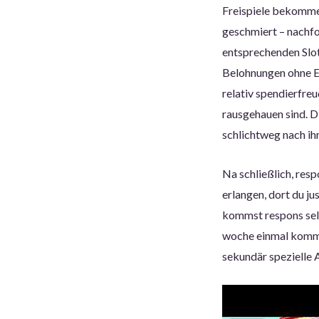
Freispiele bekommen
geschmiert – nachfo
entsprechenden Slot 
Belohnungen ohne Ei
relativ spendierfre
rausgehauen sind. D
schlichtweg nach i
Na schließlich, res
erlangen, dort du j
kommst respons sel
woche einmal komme
sekundär spezielle