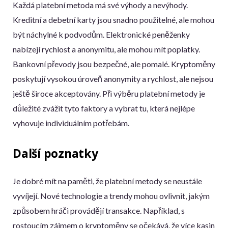
Každá platební metoda má své výhody a nevýhody.
Kreditní a debetní karty jsou snadno použitelné, ale mohou
být náchylné k podvodům. Elektronické peněženky
nabízejí rychlost a anonymitu, ale mohou mít poplatky.
Bankovní převody jsou bezpečné, ale pomalé. Kryptoměny
poskytují vysokou úroveň anonymity a rychlost, ale nejsou
ještě široce akceptovány. Při výběru platební metody je
důležité zvážit tyto faktory a vybrat tu, která nejlépe
vyhovuje individuálním potřebám.
Další poznatky
Je dobré mít na paměti, že platební metody se neustále
vyvíjejí. Nové technologie a trendy mohou ovlivnit, jakým
způsobem hráči provádějí transakce. Například, s
rostoucím zájmem o kryptoměny se očekává, že více kasin