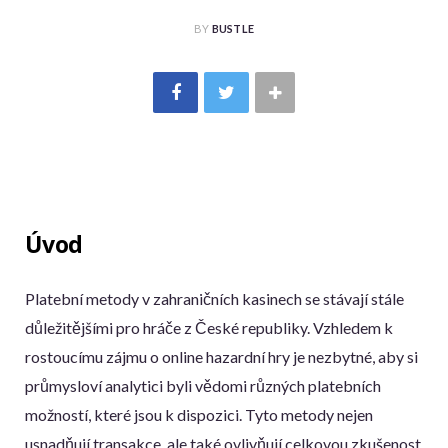
BY
BUSTLE
Úvod
Platební metody v zahraničních kasinech se stávají stále
důležitějšími pro hráče z České republiky. Vzhledem k
rostoucímu zájmu o online hazardní hry je nezbytné, aby si
průmysloví analytici byli vědomi různých platebních
možností, které jsou k dispozici. Tyto metody nejen
usnadňují transakce, ale také ovlivňují celkovou zkušenost