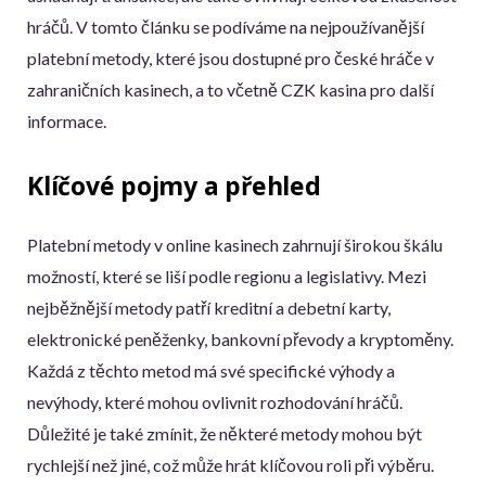
hráčů. V tomto článku se podíváme na nejpoužívanější
platební metody, které jsou dostupné pro české hráče v
zahraničních kasinech, a to včetně
CZK kasina
pro další
informace.
Klíčové pojmy a přehled
Platební metody v online kasinech zahrnují širokou škálu
možností, které se liší podle regionu a legislativy. Mezi
nejběžnější metody patří kreditní a debetní karty,
elektronické peněženky, bankovní převody a kryptoměny.
Každá z těchto metod má své specifické výhody a
nevýhody, které mohou ovlivnit rozhodování hráčů.
Důležité je také zmínit, že některé metody mohou být
rychlejší než jiné, což může hrát klíčovou roli při výběru.