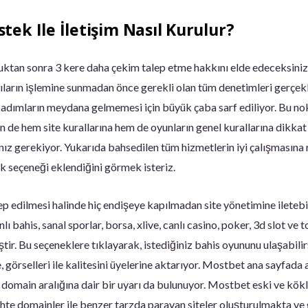
tek Ile İletişim Nasıl Kurulur?
duktan sonra 3 kere daha çekim talep etme hakkını elde edeceksini
cıların işlemine sunmadan önce gerekli olan tüm denetimleri gerçekle
i adımların meydana gelmemesi için büyük çaba sarf ediliyor. Bu nok
in de hem site kurallarına hem de oyunların genel kurallarına dikka
z gerekiyor. Yukarıda bahsedilen tüm hizmetlerin iyi çalışmasına
k seçeneği eklendiğini görmek isteriz.
ep edilmesi halinde hiç endişeye kapılmadan site yönetimine iletebili
lı bahis, sanal sporlar, borsa, xlive, canlı casino, poker, 3d slot ve
tir. Bu seçeneklere tıklayarak, istediğiniz bahis oyununu ulaşabilirsi
, görselleri ile kalitesini üyelerine aktarıyor. Mostbet ana sayfada 
omain aralığına dair bir uyarı da bulunuyor. Mostbet eski ve köklü
hte domainler ile benzer tarzda paravan siteler oluşturulmakta ve 