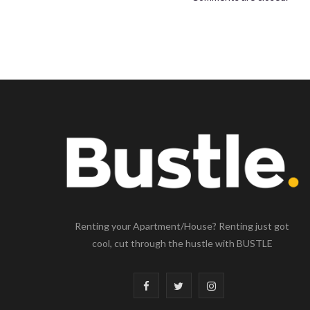
Renting your Apartment/House? Renting just got
cool, cut through the hustle with BUSTLE
F
T
I