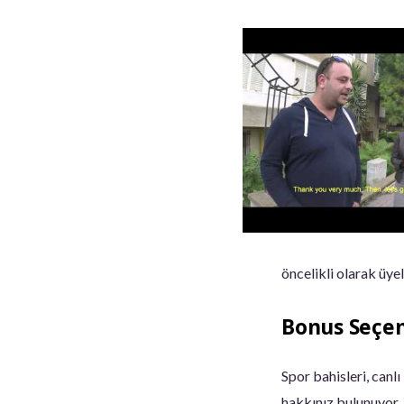
öncelikli olarak üyel
Bonus Seçen
Spor bahisleri, canl
hakkınız bulunuyor.