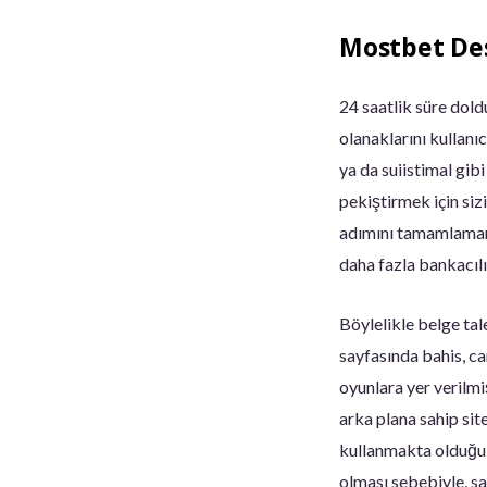
Mostbet Des
24 saatlik süre dol
olanaklarını kullanı
ya da suiistimal gib
pekiştirmek için siz
adımını tamamlamanı
daha fazla bankacılı
Böylelikle belge tal
sayfasında bahis, can
oyunlara yer verilmiş
arka plana sahip site
kullanmakta olduğu d
olması sebebiyle, sa