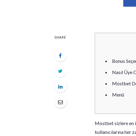
SHARE
Bonus Seçe
Nasıl Üye 
Mostbet Des
Menü
Mostbet sizlere en i
kullanıcılarına her 