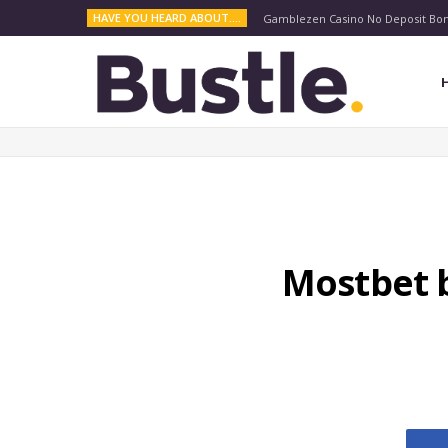
HAVE YOU HEARD ABOUT....
Gamblezen Casino No Deposit Bon
Mostbet b