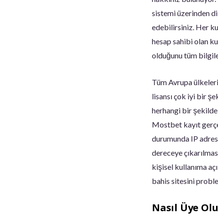
sistemi üzerinden di
edebilirsiniz. Her ku
hesap sahibi olan ku
olduğunu tüm bilgile
Tüm Avrupa ülkelerin
lisansı çok iyi bir ş
herhangi bir şekilde
Mostbet kayıt gerçek
durumunda IP adresi
dereceye çıkarılmas
kişisel kullanıma a
bahis sitesini probl
Nasıl Üye Ol