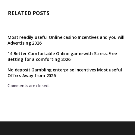
RELATED POSTS
Most readily useful Online casino Incentives and you will
Advertising 2026
14 Better Comfortable Online game with Stress-Free
Betting for a comforting 2026
No deposit Gambling enterprise Incentives Most useful
Offers Away from 2026
Comments are closed.