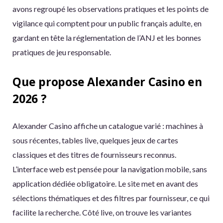
avons regroupé les observations pratiques et les points de
vigilance qui comptent pour un public français adulte, en
gardant en tête la réglementation de l’ANJ et les bonnes
pratiques de jeu responsable.
Que propose Alexander Casino en
2026 ?
Alexander Casino affiche un catalogue varié : machines à
sous récentes, tables live, quelques jeux de cartes
classiques et des titres de fournisseurs reconnus.
L’interface web est pensée pour la navigation mobile, sans
application dédiée obligatoire. Le site met en avant des
sélections thématiques et des filtres par fournisseur, ce qui
facilite la recherche. Côté live, on trouve les variantes