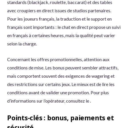
standards (blackjack, roulette, baccarat) et des tables
avec croupiers en direct issues de studios partenaires.
Pour les joueurs français, la traduction et le support en
français sont importants : le chat en direct propose un suivi
en français à certaines heures, mais la qualité peut varier
selon la charge.
Concernant les offres promotionnelles, attention aux
conditions de mise. Les bonus peuvent sembler attractifs,
mais comportent souvent des exigences de wagering et
des restrictions sur certains jeux. Le mieux est de lire les
conditions avant de valider une promotion. Pour plus
d’informations sur l’opérateur, consultez le .
Points-clés : bonus, paiements et
sécurité