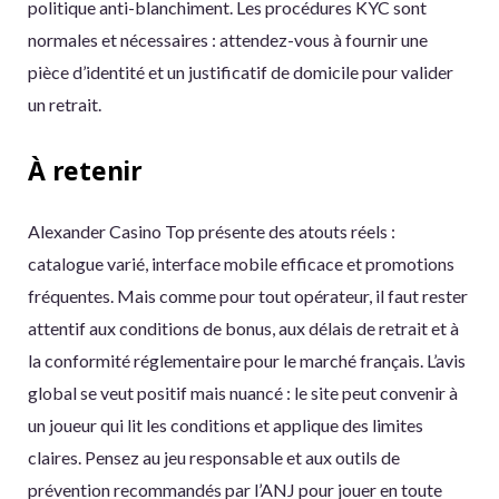
politique anti-blanchiment. Les procédures KYC sont
normales et nécessaires : attendez-vous à fournir une
pièce d’identité et un justificatif de domicile pour valider
un retrait.
À retenir
Alexander Casino Top présente des atouts réels :
catalogue varié, interface mobile efficace et promotions
fréquentes. Mais comme pour tout opérateur, il faut rester
attentif aux conditions de bonus, aux délais de retrait et à
la conformité réglementaire pour le marché français. L’avis
global se veut positif mais nuancé : le site peut convenir à
un joueur qui lit les conditions et applique des limites
claires. Pensez au jeu responsable et aux outils de
prévention recommandés par l’ANJ pour jouer en toute