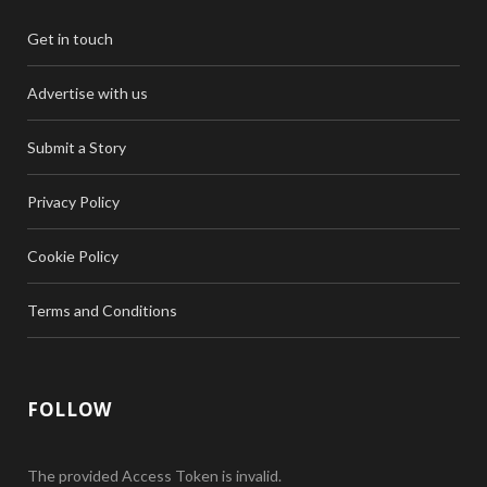
o
e
g
Get in touch
o
r
r
k
a
Advertise with us
m
Submit a Story
Privacy Policy
Cookie Policy
Terms and Conditions
FOLLOW
The provided Access Token is invalid.