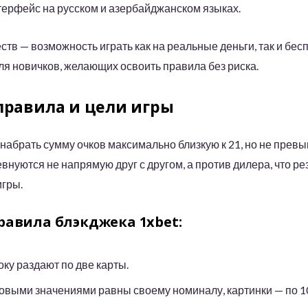
терфейс на русском и азербайджанском языках.
тв — возможность играть как на реальные деньги, так и бесп
я новичков, желающих освоить правила без риска.
правила и цели игры
 набрать сумму очков максимально близкую к 21, но не пре
евнуются не напрямую друг с другом, а против дилера, что р
игры.
авила блэкджека 1xbet:
ку раздают по две карты.
овыми значениями равны своему номиналу, картинки — по 10 