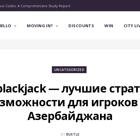
us Codes: A Comprehensive Study Report
HELLO
MOVING IN?
DISCOUNTS
WIN
CITY LI
UNCATEGORIZED
blackjack — лучшие стра
зможности для игроков
Азербайджана
BY
BUSTLE