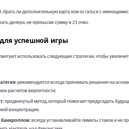
, брать ли дополнительную карту или остаться с имеющимис
ать дилера, не превысив сумму в 21 очко.
 для успешной игры
оветуют использовать следующие стратегии, чтобы увеличит
атегия:
рекомендуется всегда принимать решения на основ
ких расчетов вероятности.
т:
продвинутый метод, который помогает предугадать будущи
окой концентрации.
 банкроллом:
всегда устанавливайте лимиты ставок и не п
нить контроль над финансами.