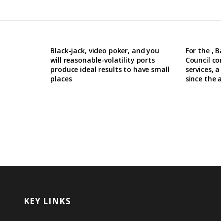
Black-jack, video poker, and you
For the , 
will reasonable-volatility ports
Council co
produce ideal results to have small
services, a
places
since the 
KEY LINKS