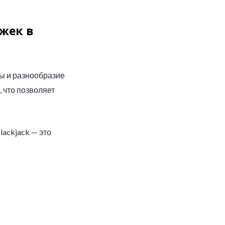
джек в
ы и разнообразие
 что позволяет
lackjack
— это