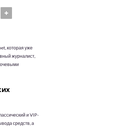
et, которая уже
ивный журналист,
лючевыми
ких
ассический и VIP-
вода средств, а