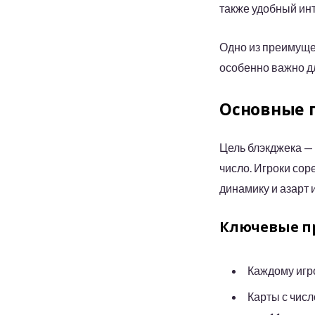
также удобный ин
Одно из преимущес
особенно важно дл
Основные 
Цель блэкджека —
число. Игроки сор
динамику и азарт 
Ключевые пр
Каждому игро
Карты с числ