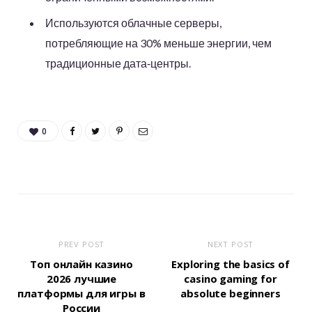
Используются облачные серверы,
потребляющие на 30% меньше энергии, чем
традиционные дата‑центры.
0
PREV POST
NEXT POST
Топ онлайн казино
Exploring the basics of
2026 лучшие
casino gaming for
платформы для игры в
absolute beginners
России