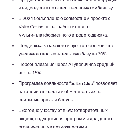
и видео‑уроки по ответственному гемблинг‑у.
В 2024 г.объявлено о совместном проекте с
Volta Casino по разработке нового
мульти‑платформенного игрового движка.
Поддержка казахского и русского языков, что
увеличило пользовательскую базу на 20%.
Персонализация через AI увеличила средний
чек на 15%.
Программа лояльности “Sultan Club” позволяет
накапливать баллы и обменивать их на
реальные призы и бонусы.
Ежегодно участвуют в благотворительных
акциях, поддерживая программы для детей с
ограниченными возможностями.