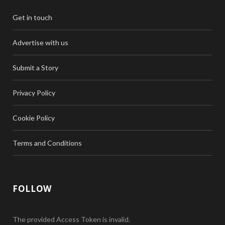
o
e
g
Get in touch
o
r
r
k
a
Advertise with us
m
Submit a Story
Privacy Policy
Cookie Policy
Terms and Conditions
FOLLOW
The provided Access Token is invalid.