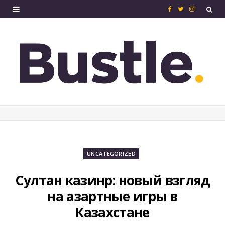
F
T
I
a
w
n
c
i
s
e
t
t
b
t
a
o
e
g
o
r
r
k
a
UNCATEGORIZED
m
Султан казинр: новый взгляд
на азартные игры в
Казахстане