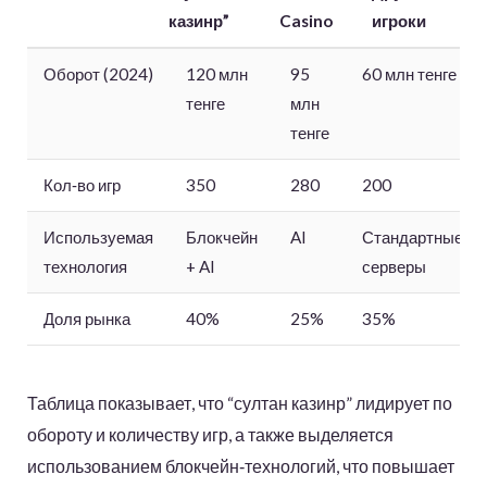
казинр”
Casino
игроки
Оборот (2024)
120 млн
95
60 млн тенге
тенге
млн
тенге
Кол‑во игр
350
280
200
Используемая
Блокчейн
AI
Стандартные
технология
+ AI
серверы
Доля рынка
40%
25%
35%
Таблица показывает, что “султан казинр” лидирует по
обороту и количеству игр, а также выделяется
использованием блокчейн‑технологий, что повышает