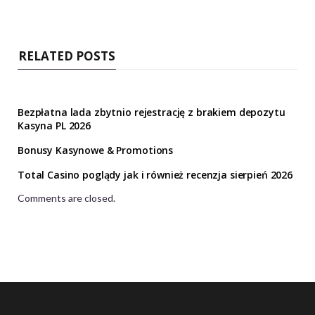
RELATED POSTS
Bezpłatna lada zbytnio rejestrację z brakiem depozytu
Kasyna PL 2026
Bonusy Kasynowe & Promotions
Total Casino poglądy jak i również recenzja sierpień 2026
Comments are closed.