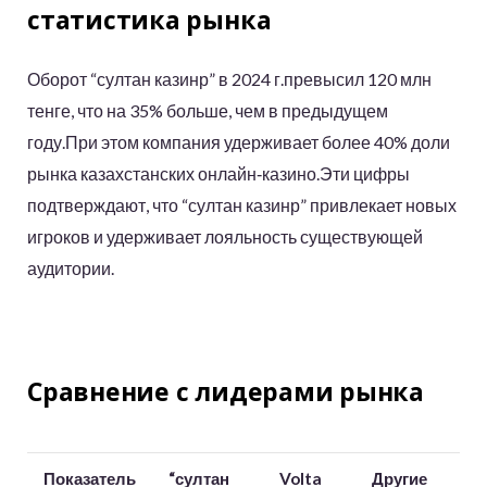
статистика рынка
Оборот “султан казинр” в 2024 г.превысил 120 млн
тенге, что на 35% больше, чем в предыдущем
году.При этом компания удерживает более 40% доли
рынка казахстанских онлайн‑казино.Эти цифры
подтверждают, что “султан казинр” привлекает новых
игроков и удерживает лояльность существующей
аудитории.
Сравнение с лидерами рынка
Показатель
“султан
Volta
Другие