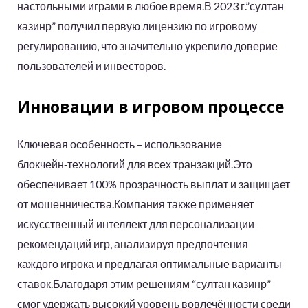
настольными играми в любое время.В 2023 г.”султан
казинр” получил первую лицензию по игровому
регулированию, что значительно укрепило доверие
пользователей и инвесторов.
Инновации в игровом процессе
Ключевая особенность – использование
блокчейн‑технологий для всех транзакций.Это
обеспечивает 100% прозрачность выплат и защищает
от мошенничества.Компания также применяет
искусственный интеллект для персонализации
рекомендаций игр, анализируя предпочтения
каждого игрока и предлагая оптимальные варианты
ставок.Благодаря этим решениям “султан казинр”
смог удержать высокий уровень вовлечённости среди