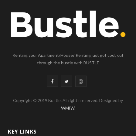
Renting your Apartment/House? Renting just got cool, cut
through the hustle with BUSTLE
F
T
I
a
w
n
Copyright © 2019 Bustle. All rights reserved. Designed by
c
i
s
WMIW
.
e
t
t
b
t
a
KEY LINKS