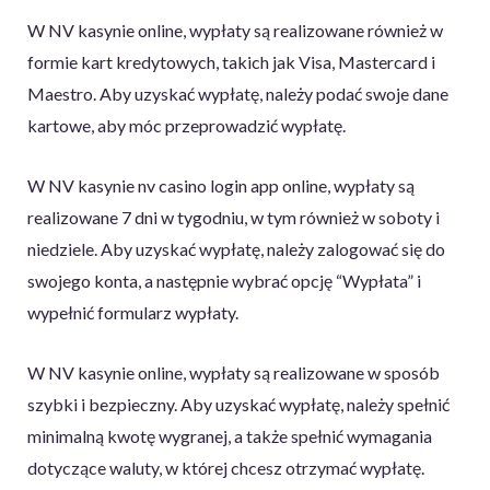
W NV kasynie online, wypłaty są realizowane również w
formie kart kredytowych, takich jak Visa, Mastercard i
Maestro. Aby uzyskać wypłatę, należy podać swoje dane
kartowe, aby móc przeprowadzić wypłatę.
W NV kasynie
nv casino login app
online, wypłaty są
realizowane 7 dni w tygodniu, w tym również w soboty i
niedziele. Aby uzyskać wypłatę, należy zalogować się do
swojego konta, a następnie wybrać opcję “Wypłata” i
wypełnić formularz wypłaty.
W NV kasynie online, wypłaty są realizowane w sposób
szybki i bezpieczny. Aby uzyskać wypłatę, należy spełnić
minimalną kwotę wygranej, a także spełnić wymagania
dotyczące waluty, w której chcesz otrzymać wypłatę.