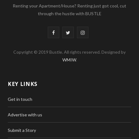
Renting your Apartment/House? Renting just got cool, cut
through the hustle with BUSTLE
F
T
I
a
w
n
Copyright © 2019 Bustle. All rights reserved. Designed by
c
i
s
WMIW
.
e
t
t
b
t
a
KEY LINKS
o
e
g
Get in touch
o
r
r
k
a
Advertise with us
m
Submit a Story