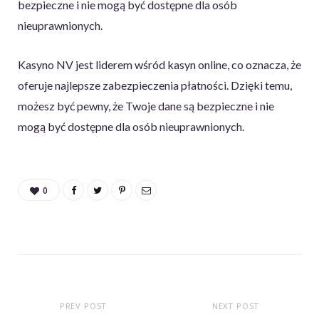
bezpieczne i nie mogą być dostępne dla osób
nieuprawnionych.
Kasyno NV jest liderem wśród kasyn online, co oznacza, że
oferuje najlepsze zabezpieczenia płatności. Dzięki temu,
możesz być pewny, że Twoje dane są bezpieczne i nie
mogą być dostępne dla osób nieuprawnionych.
0
PREV POST
NEXT POST