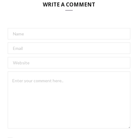
WRITE A COMMENT