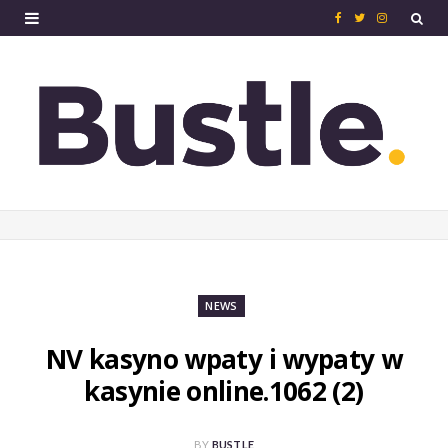
F
T
I
a
w
n
c
i
s
e
t
t
b
t
a
o
e
g
o
r
r
k
a
NEWS
m
NV kasyno wpaty i wypaty w
kasynie online.1062 (2)
BY
BUSTLE