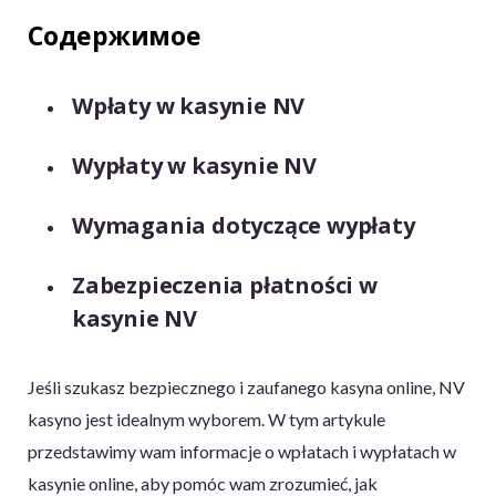
Содержимое
Wpłaty w kasynie NV
Wypłaty w kasynie NV
Wymagania dotyczące wypłaty
Zabezpieczenia płatności w
kasynie NV
Jeśli szukasz bezpiecznego i zaufanego kasyna online, NV
kasyno jest idealnym wyborem. W tym artykule
przedstawimy wam informacje o wpłatach i wypłatach w
kasynie online, aby pomóc wam zrozumieć, jak