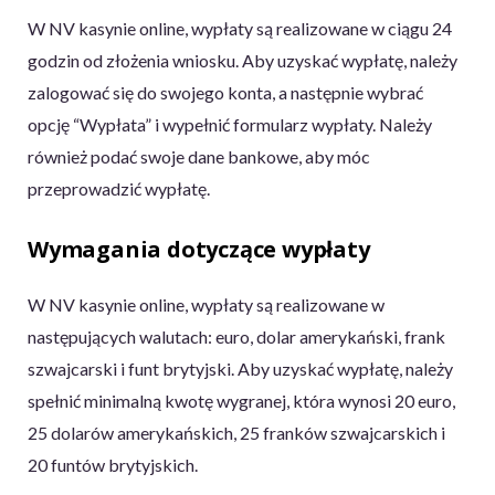
W NV kasynie online, wypłaty są realizowane w ciągu 24
godzin od złożenia wniosku. Aby uzyskać wypłatę, należy
zalogować się do swojego konta, a następnie wybrać
opcję “Wypłata” i wypełnić formularz wypłaty. Należy
również podać swoje dane bankowe, aby móc
przeprowadzić wypłatę.
Wymagania dotyczące wypłaty
W NV kasynie online, wypłaty są realizowane w
następujących walutach: euro, dolar amerykański, frank
szwajcarski i funt brytyjski. Aby uzyskać wypłatę, należy
spełnić minimalną kwotę wygranej, która wynosi 20 euro,
25 dolarów amerykańskich, 25 franków szwajcarskich i
20 funtów brytyjskich.