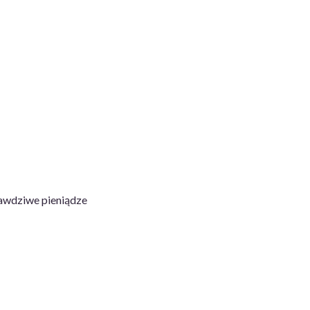
rawdziwe pieniądze