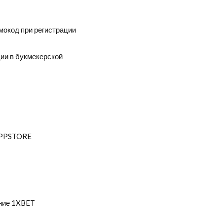
мокод при регистрации
ции в букмекерской
APPSTORE
ние 1XBET