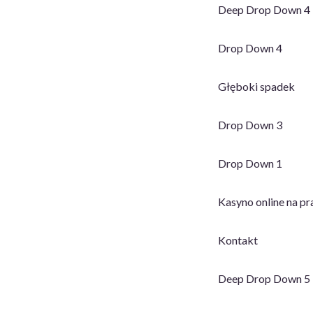
Deep Drop Down 4
Drop Down 4
Głęboki spadek
Drop Down 3
Drop Down 1
Kasyno online na p
Kontakt
Deep Drop Down 5