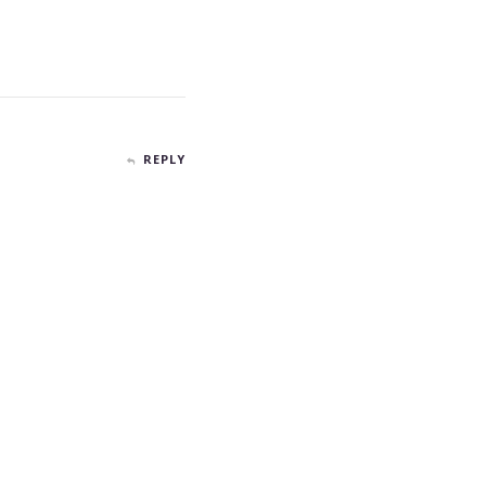
REPLY