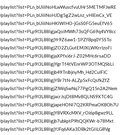
m/playlist?list=PLn_bUiiiNoHLwWuscfvuUHr5METMFJwRE
m/playlist?list=PLn_bUiiiNoHJDg5gZ2wLnz_vHlEmCx_VE
m/playlist?list=PLn_bUiiiNoHKIWIHO-jGsS0FG5euEfV65
m/playlist?list=PLp9l3L88IgjaQoiMWh73sQFG69q4VY8cc
m/playlist?list=PLp9l3L88IgjYr9Z6aw1-1PZfBpq0Y5STo
m/playlist?list=PLp9l3L88IgjZO2ZLGutEMJXLWKrrlzoFi
m/playlist?list=PLp9l3L88IgjaXPfxi6rJ-Z02MHc6rsaDD
m/playlist?list=PLp9l3L88IgjYgrTf4tVEnrWP3OTMQSbLi
/playlist?list=PLp9l3L88Igjb49TnlbjnyMh_Hd2CulFiC
/playlist?list=PLp9l3L88IgjYBr7tN-ALZp5xFcQsfkZfZ
om/playlist?list=PLp9l3L88IgjZlWqSwNq77PgQ15n2A2Nem
m/playlist?list=PLp9l3L88IgjacrJsjDt8Mv8QLNS9XTC4G
om/playlist?list=PLp9l3L88IgjapeHONI7Q2KRPmaOK8Oh7U
m/playlist?list=PLp9l3L88IgjY8VRXcMXV_rOi6p8gwz9LL
m/playlist?list=PLp9l3L88Igjb7ubkptP9hQQKWr-b78Mxt
m/playlist?list=PLp9l3L88IgjYJFq6AKa3DBk2tGIiLG8Vg