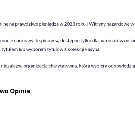
nline na prawdziwe pieniądze w 2023 roku | Witryny hazardowe 
romocje darmowych spinów są dostępne tylko dla automatów online
 tytułem lub wyborem tytułów z kolekcji kasyna.
iezależna organizacja charytatywna, która wspiera odpowiedzia
wo Opinie