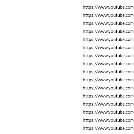
https://www.youtube.co
https://www.youtube.co
https://www.youtube.co
https://www.youtube.co
https://www.youtube.co
https://www.youtube.co
https://www.youtube.co
https://www.youtube.co
https://www.youtube.com
https://www.youtube.com
https://www.youtube.c
https://www.youtube.co
https://www.youtube.c
https://www.youtube.co
https://www.youtube.co
https://www.youtube.co